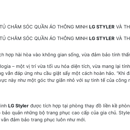
 TỦ CHĂM SÓC QUẦN ÁO THÔNG MINH
LG STYLER
VÀ TH
 TỦ CHĂM SÓC QUẦN ÁO THÔNG MINH
LG STYLER
VÀ TH
h hợp hài hòa vào không gian sống, vừa đảm bảo tính thẩm
logia – một vị trí vừa tối ưu hóa diện tích, vừa mang lại tí
ng vẫn đáp ứng nhu cầu giặt sấy một cách hoàn hảo. “Khi đ
vực này như một góc thư giãn nhỏ với sự tinh tế của công n
minh
LG Styler
được tích hợp tại phòng thay đồ liền kề phòn
p bảo quản những bộ trang phục cao cấp của gia chủ. Styl
mà vẫn đảm bảo trang phục luôn như mới.