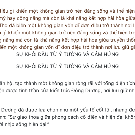
 điều gì khiến một không gian trở nên đáng sống và thể hiệ
 mỹ hay công năng mà còn là khả năng kết hợp hài hòa giữa 
họ đã biến một không gian vốn dĩ đơn điệu trở thành nơi lư
u gì khiến một không gian trở nên đáng sống và thể hiện tr
năng mà còn là khả năng kết hợp hài hòa giữa truyền thốn
ến một không gian vốn dĩ đơn điệu trở thành nơi lưu giữ gi
SỰ KHỞI ĐẦU TỪ Ý TƯỞNG VÀ CẢM HỨNG
SỰ KHỞI ĐẦU TỪ Ý TƯỞNG VÀ CẢM HỨNG
căn hộ, tạo thành một không gian rộng rãi với tổng diện tíc
iện được tinh thần của kiến trúc Đông Dương, nơi lưu giữ n
ương đã được lựa chọn như một yếu tố cốt lõi, nhưng đượ
ạnh: “Sự giao thoa giữa phong cách cổ điển và hiện đại kh
 nhịp sống hiện đại.”