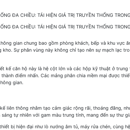
SỐNG ĐA CHIỀU: TÁI HIỆN GIÁ TRỊ TRUYỀN THỐNG TRON
SỐNG ĐA CHIỀU: TÁI HIỆN GIÁ TRỊ TRUYỀN THỐNG TRON
không gian chung bao gồm phòng khách, bếp và khu vực ăn
g kho. Sự phân vùng này không chỉ tạo nên sự mạch lạc tr
iết kế căn hộ này là hệ cột lớn và các hộp kỹ thuật ở trun
 thành điểm nhấn. Các mảng phân chia mềm mại được thiết
không gian.
ế liên thông nhằm tạo cảm giác rộng rãi, thoáng đãng, như
h sáng tự nhiên với gam màu trung tính, mang đến sự thư gi
hiết bị hiện đại như lò nướng âm tủ, máy rửa chén, cùng h